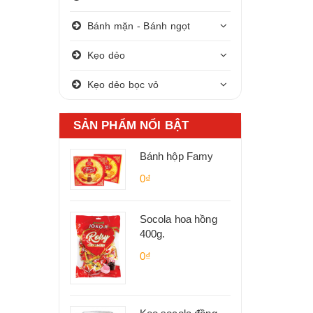
Bánh mặn - Bánh ngọt
Kẹo dẻo
Kẹo dẻo bọc vỏ
SẢN PHẨM NỔI BẬT
Bánh hộp Famy
0₫
Socola hoa hồng
400g.
0₫