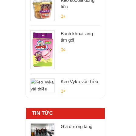
Kẹo socola đồng
tiền
0₫
Bánh khoai lang
tím gói
0₫
Kẹo Vyka vải thiều
0₫
TIN TỨC
Giá đường tăng