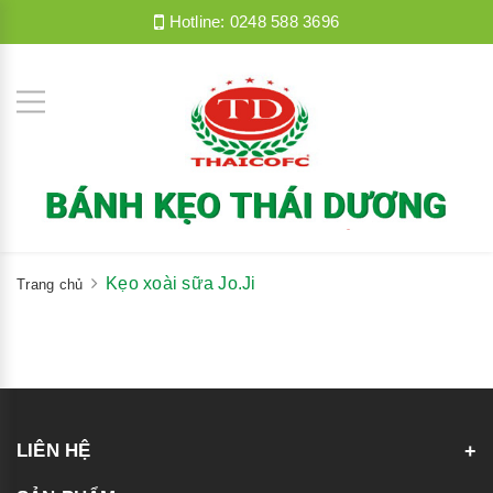
Hotline:
0248 588 3696
Kẹo xoài sữa Jo.Ji
Trang chủ
LIÊN HỆ