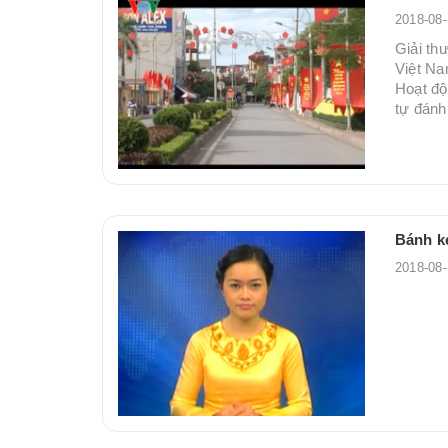
2018-08
Giải th
Việt Na
Hoạt độ
tự đánh
Bánh k
2018-08