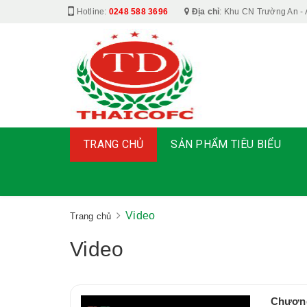
Hotline:
0248 588 3696
Địa chỉ
:
Khu CN Trường An - 
TRANG CHỦ
SẢN PHẨM TIÊU BIỂU
Video
Trang chủ
Video
Chương