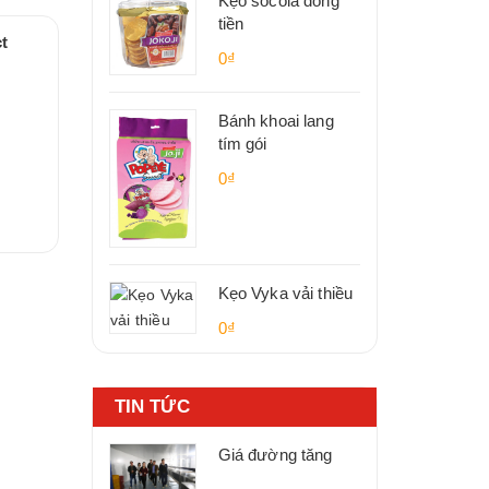
Kẹo socola đồng
tiền
t
0₫
Bánh khoai lang
tím gói
0₫
Kẹo Vyka vải thiều
0₫
TIN TỨC
Giá đường tăng