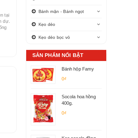
Bánh mặn - Bánh ngọt
n tại
m dự.
Kẹo dẻo
hống
Kẹo dẻo bọc vỏ
SẢN PHẨM NỔI BẬT
Bánh hộp Famy
0₫
Socola hoa hồng
400g.
0₫